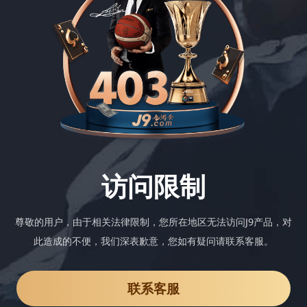
访问限制
尊敬的用户，由于相关法律限制，您所在地区无法访问J9产品，对
此造成的不便，我们深表歉意，您如有疑问请联系客服。
联系客服