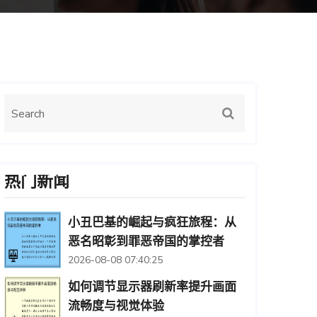
热门新闻
小丑巴基的崛起与疯狂旅程：从
恶名昭彰到罪恶帝国的掌控者
2026-08-08 07:40:25
如何调节显示器刷新率提升画面
流畅度与视觉体验