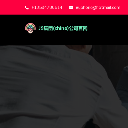
+13594780514
euphoric@hotmail.com