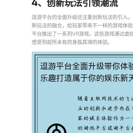
4、创新玩法引领潮流
逗游平台的全面升级还注重创新玩法的引入。
新玩法的融合，给玩家带来不一样的游戏体验
平台推出了一系列VR游戏。这些游戏通过虚
感受到前所未有的身临其境的体验。