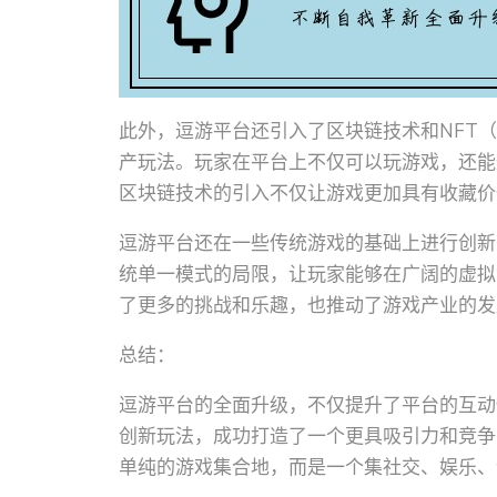
此外，逗游平台还引入了区块链技术和NFT
产玩法。玩家在平台上不仅可以玩游戏，还能
区块链技术的引入不仅让游戏更加具有收藏价
逗游平台还在一些传统游戏的基础上进行创新
统单一模式的局限，让玩家能够在广阔的虚拟
了更多的挑战和乐趣，也推动了游戏产业的发
总结：
逗游平台的全面升级，不仅提升了平台的互动
创新玩法，成功打造了一个更具吸引力和竞争
单纯的游戏集合地，而是一个集社交、娱乐、