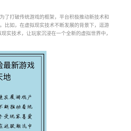
为了打破传统游戏的框架，平台积极推动新技术和
。比如，在虚拟现实技术不断发展的背景下，逗游
拟现实技术，让玩家沉浸在一个全新的虚拟世界中，