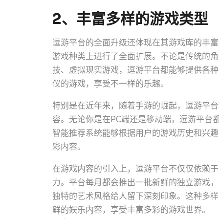
2、丰富多样的游戏类型
逗游平台的全面升级还体现在其游戏库的丰富
游戏种类上进行了全面扩展。不论是传统的角
技、虚拟现实游戏，逗游平台都能够提供各种
仪的游戏，享受不一样的乐趣。
特别是在近年来，随着手游的崛起，逗游平台
容。无论你是在PC端还是移动端，逗游平台
智能推荐系统能够根据用户的游戏历史和兴趣
彩内容。
在游戏内容的引入上，逗游平台不仅仅依赖于
力。平台每月都会推出一批新鲜的独立游戏，
独特的艺术风格给人留下深刻印象。这种多样
鲜的娱乐内容，享受丰富多彩的游戏世界。