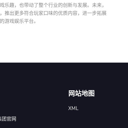
戏乐趣，也带动了整个行业的创新与发展。未来，
，推出更多符合玩家口味的优质内容，进一步拓展
的游戏娱乐平台。
网站地图
XML
集团官网