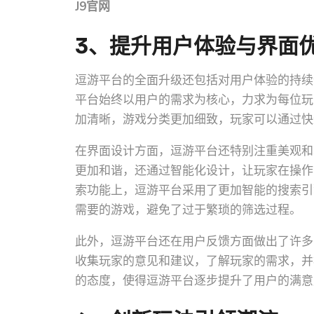
J9官网
3、提升用户体验与界面
逗游平台的全面升级还包括对用户体验的持续
平台始终以用户的需求为核心，力求为每位玩
加清晰，游戏分类更加细致，玩家可以通过快
在界面设计方面，逗游平台还特别注重美观和
更加和谐，还通过智能化设计，让玩家在操作
索功能上，逗游平台采用了更加智能的搜索引
需要的游戏，避免了过于繁琐的筛选过程。
此外，逗游平台还在用户反馈方面做出了许多
收集玩家的意见和建议，了解玩家的需求，并
的态度，使得逗游平台逐步提升了用户的满意