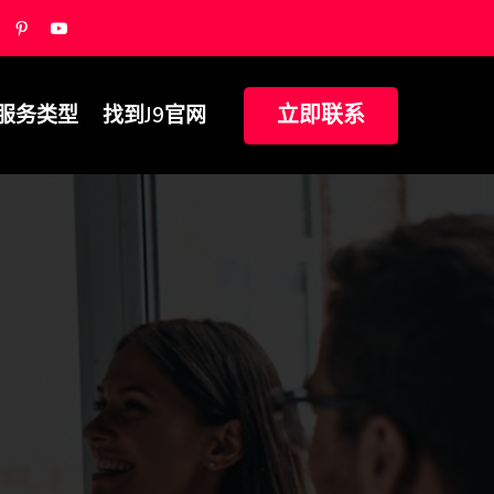
立即联系
服务类型
找到J9官网