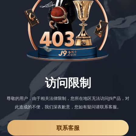
访问限制
尊敬的用户，由于相关法律限制，您所在地区无法访问J9产品，对
此造成的不便，我们深表歉意，您如有疑问请联系客服。
联系客服